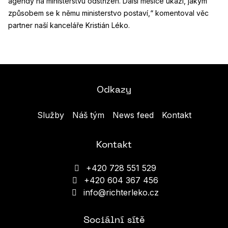
agendy na ministerstvu odstřižen. Další měsíce ukáží, jakým
způsobem se k němu ministerstvo postaví,“ komentoval věc
partner naší kanceláře Kristián Léko.
Odkazy
Služby
Náš tým
News feed
Kontakt
Kontakt
+420 728 551 529
+420 604 367 456
info@richterleko.cz
Sociální sítě