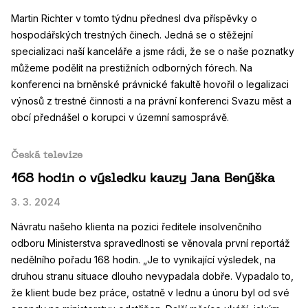
Martin Richter v tomto týdnu přednesl dva příspěvky o
hospodářských trestných činech. Jedná se o stěžejní
specializaci naší kanceláře a jsme rádi, že se o naše poznatky
můžeme podělit na prestižních odborných fórech. Na
konferenci na brněnské právnické fakultě hovořil o legalizaci
výnosů z trestné činnosti a na právní konferenci Svazu měst a
obcí přednášel o korupci v územní samosprávě.
Česká televize
168 hodin o výsledku kauzy Jana Benýška
3. 3. 2024
Návratu našeho klienta na pozici ředitele insolvenčního
odboru Ministerstva spravedlnosti se věnovala první reportáž
nedělního pořadu 168 hodin. „Je to vynikající výsledek, na
druhou stranu situace dlouho nevypadala dobře. Vypadalo to,
že klient bude bez práce, ostatně v lednu a únoru byl od své