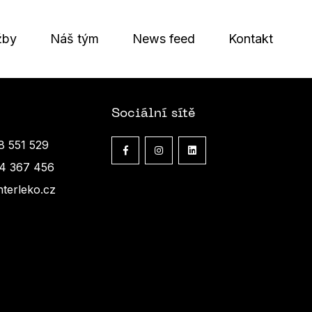
žby
Náš tým
News feed
Kontakt
Sociální sítě
8 551 529
4 367 456
hterleko.cz