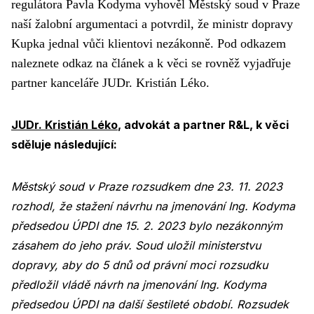
regulátora Pavla Kodyma vyhověl Městský soud v Praze
naší žalobní argumentaci a potvrdil, že ministr dopravy
Kupka jednal vůči klientovi nezákonně. Pod odkazem
naleznete odkaz na článek a k věci se rovněž vyjadřuje
partner kanceláře JUDr. Kristián Léko.
JUDr. Kristián Léko
, advokát a partner R&L, k věci
sděluje následující:
Městský soud v Praze rozsudkem dne 23. 11. 2023
rozhodl, že stažení návrhu na jmenování Ing. Kodyma
předsedou ÚPDI dne 15. 2. 2023 bylo nezákonným
zásahem do jeho práv. Soud uložil ministerstvu
dopravy, aby do 5 dnů od právní moci rozsudku
předložil vládě návrh na jmenování Ing. Kodyma
předsedou ÚPDI na další šestileté období. Rozsudek