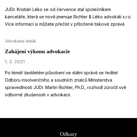
JUDr. Kristián Léko se od července stal společníkem
kanceláře, která se nově jmenuje Richter & Léko advokáti s.r.o.
Více informací si můžete přečíst v přiložené tiskové zprávě.
Advokátní deník
Zahájení výkonu advokacie
1. 2. 2021
Po téměř šestiletém působení ve státní správě se ředitel
Odboru insolvenčního a soudních znalců Ministerstva
spravedlnosti JUDr. Martin Richter, Ph.D., rozhodl zúročit své
odborné zkušenosti v advokacii.
Odkazy